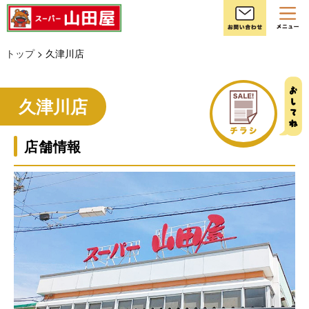
お
トップ
> 久津川店
チラシ
久津川店
店舗情報