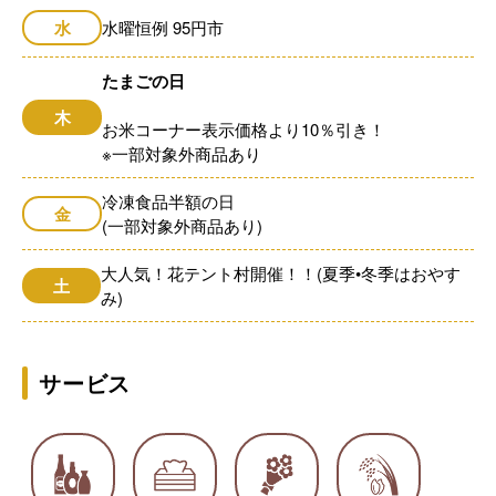
水
水曜恒例 95円市
たまごの日
木
お米コーナー表示価格より10％引き！
※一部対象外商品あり
冷凍食品半額の日
金
(一部対象外商品あり)
大人気！花テント村開催！！(夏季•冬季はおやす
土
み)
サービス