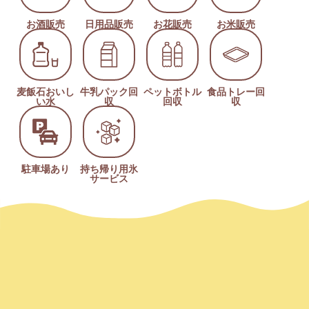
お酒販売
日用品販売
お花販売
お米販売
麦飯石おいし
牛乳パック回
ペットボトル
食品トレー回
い水
収
回収
収
駐車場あり
持ち帰り用氷
サービス