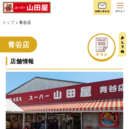
お
トップ
> 青谷店
チラシ
青谷店
店舗情報