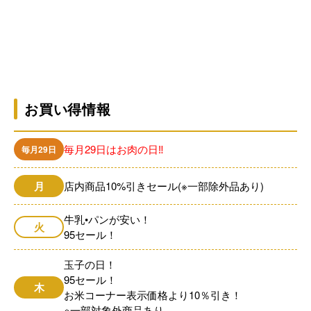
お買い得情報
毎月29日はお肉の日‼
毎月29日
月
店内商品10%引きセール(※一部除外品あり)
牛乳•パンが安い！
火
95セール！
玉子の日！
95セール！
木
お米コーナー表示価格より10％引き！
※一部対象外商品あり