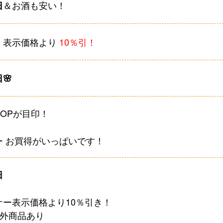
＆お酒も安い！
日
 表示価格より
10％引！
日
🌸
POPが目印！
ー お買得がいっぱいです！
日
ナー表示価格より10％引き！
象外商品あり