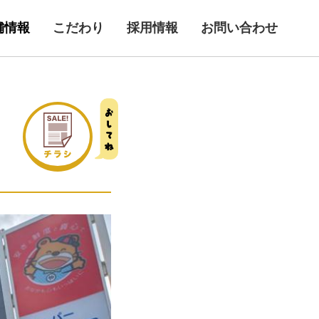
舗情報
こだわり
採用情報
お問い合わせ
野荘本店
久津川店
山店
青谷店
チラシ
田辺店
セントラルキッチン