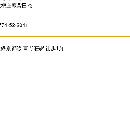
枇杷庄鹿背田73
774-52-2041
近鉄京都線 富野荘駅 徒歩1分