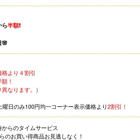
から
半額❗
日
🌸
価格より４割引
半額！
り異なります。）
土曜日のみ100円均一コーナー表示価格より
2割引！
時からのタイムサービス
らのお買い得商品お見逃しなく！