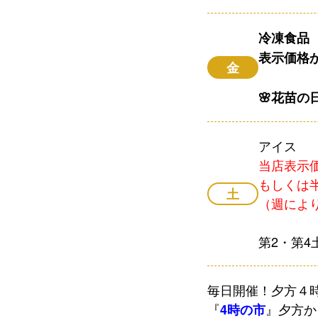
冷凍食品
表示価格
金
🌸
花苗の
アイス
当店表示
もしくは
土
（週によ
第2・第4
毎日開催！
夕方４
『
』夕方か
4時の市