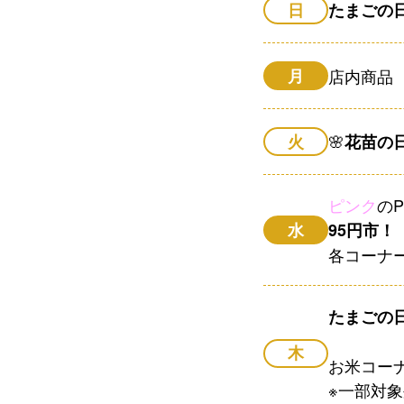
日
たまごの
月
店内商品
🌸
火
花苗の
ピンク
の
水
95円市！
各コーナ
たまごの
木
お米コー
※一部対