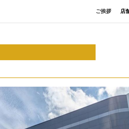
ご挨拶
店
富
桃
京