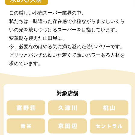
この厳しい小売スーパー業界の中、
私たちは一味違った存在感で小粒ながらまぶしいくら
いの光を放ちつづけるスーパーを目指しています。
変革期を迎えた山田屋に、
今、必要なのはやる気に満ち溢れた若いパワーです。
ピリッとパンチの効いた若くて熱いパワーある人材を
求めています。
対象店舗
富野荘本店
久津川店
桃
京田辺店
青谷店
セン