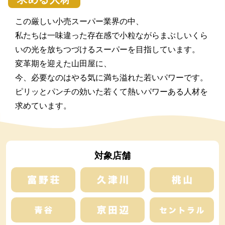
この厳しい小売スーパー業界の中、
私たちは一味違った存在感で小粒ながらまぶしいくら
いの光を放ちつづけるスーパーを目指しています。
変革期を迎えた山田屋に、
今、必要なのはやる気に満ち溢れた若いパワーです。
ピリッとパンチの効いた若くて熱いパワーある人材を
求めています。
対象店舗
富野荘本店
久津川店
桃
京田辺店
青谷店
セン