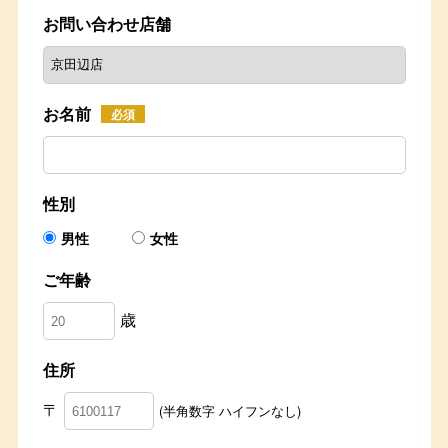
お問い合わせ店舗
お名前
必須
性別
男性
女性
ご年齢
歳
住所
〒
(半角数字 ハイフンなし)